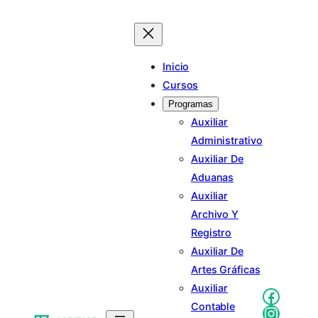
Saltar
al
contenido
Inicio
Cursos
Programas
Auxiliar
Administrativo
Auxiliar De
Aduanas
Auxiliar
Archivo Y
Registro
Auxiliar De
Artes Gráficas
Auxiliar
Faceb
Contable
Instag